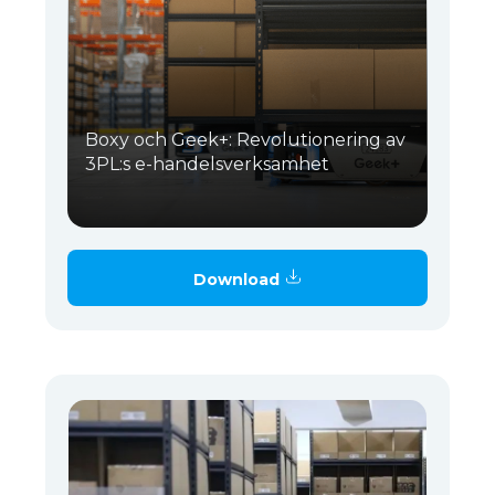
Boxy och Geek+: Revolutionering av
3PL:s e-handelsverksamhet
Download