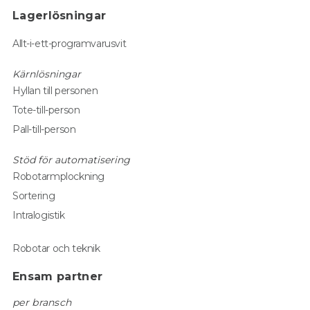
Lagerlösningar
Allt-i-ett-programvarusvit
Kärnlösningar
Hyllan till personen
Tote-till-person
Pall-till-person
Stöd för automatisering
Robotarmplockning
Sortering
Intralogistik
Robotar och teknik
Ensam partner
per bransch