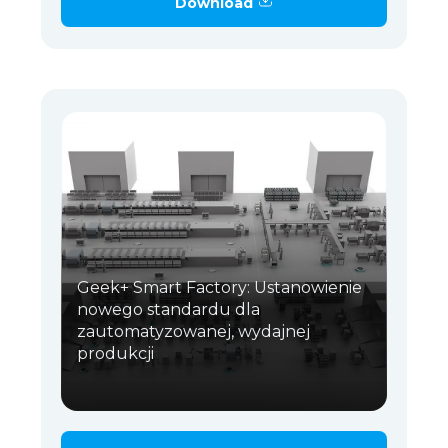
Download
Geek+ Smart Factory: Ustanowienie
nowego standardu dla
zautomatyzowanej, wydajnej
produkcji