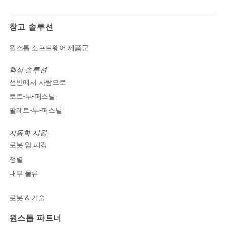
창고 솔루션
원스톱 소프트웨어 제품군
핵심 솔루션
선반에서 사람으로
토트-투-퍼스널
팔레트-투-퍼스널
자동화 지원
로봇 암 피킹
정렬
내부 물류
로봇 & 기술
원스톱 파트너