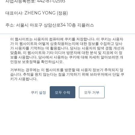
사업자등록번호: 442-81-02593
대표이사: ZHENG YONG (정용)
주소: 서울시 마포구 상암산로34 10층 긱플러스
이 웹사이트는 사용자의 컴퓨터에 쿠키를 저장합니다. 이 쿠키는 사용자
문의 사항은 영업팀으로 연락 주십시오.:
sales@geekplus.com
. 홍
가 이 웹사이트와 어떻게 상호작용하는지에 대한 정보를 수집하고 당사
가 사용자를 기억하는 데 활용됩니다. 당사는 사용자의 탐색 경험 개선과
보 관련 문의는 홍보팀으로 연락 바랍니다.:
pr@geekplus.com
맞춤화, 이 웹사이트와 기타 미디어 방문자에 대한 분석 및 지표에 이 정
보를 사용합니다. 당사에서 사용하는 쿠키에 대해 자세히 알아보려면 개
인정보 보호정책을 확인하십시오.
Copyright © 2026 Geekplus Technology Co., Ltd. All rights
거부하는 경우에는 이 웹사이트를 방문할 때 사용자 정보가 추적되지 않
reserved.
습니다. 추적을 원치 않는다는 점을 기억하기 위해 브라우저에서 단일 쿠
키가 사용됩니다.
Privacy Policy
Legal
Become a partner
쿠키 설정
모두 수락
모두 거부