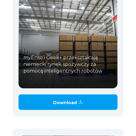
myEnso i Geek+ przekształcają
niemiecki rynek spożywczy za
pomocą inteligentnych robotów
Download