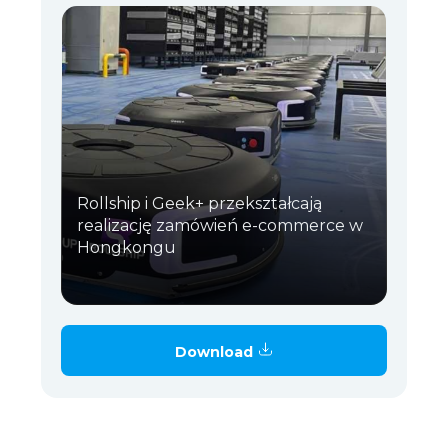
Rollship i Geek+ przekształcają
realizację zamówień e-commerce w
Hongkongu
Download