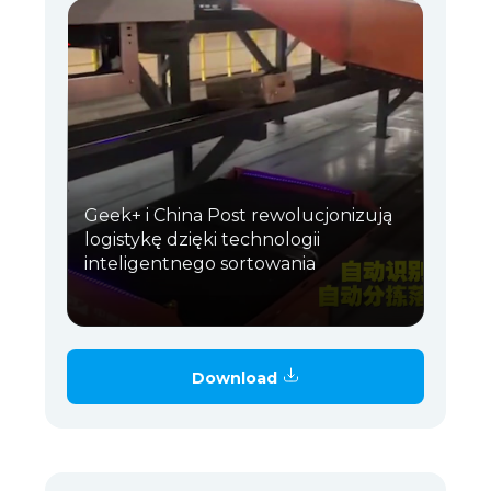
Geek+ i China Post rewolucjonizują
logistykę dzięki technologii
inteligentnego sortowania
Download