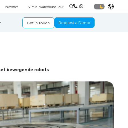
Investors
Virtual Warehouse Tour
Request a Demo
Get in Touch
 met bewegende robots