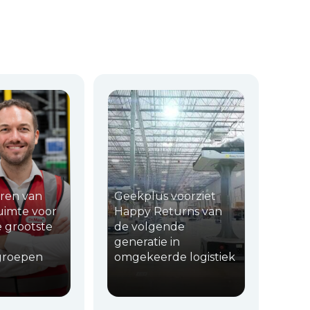
ren van
Geekplus voorziet
ruimte voor
Happy Returns van
 grootste
de volgende
generatie in
groepen
omgekeerde logistiek