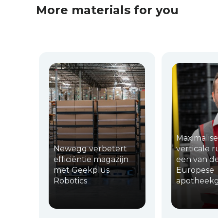
More materials for you
Maximalise
Newegg verbetert
verticale 
efficiëntie magazijn
een van de
met Geekplus
Europese
Robotics
apotheek