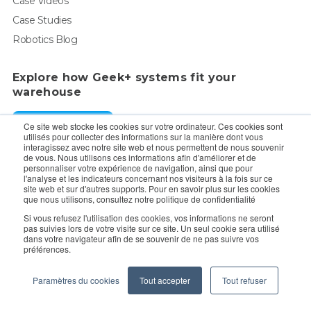
Case Videos
Case Studies
Robotics Blog
Explore how Geek+ systems fit your
warehouse
Request a Demo
Ce site web stocke les cookies sur votre ordinateur. Ces cookies sont
utilisés pour collecter des informations sur la manière dont vous
interagissez avec notre site web et nous permettent de nous souvenir
de vous. Nous utilisons ces informations afin d'améliorer et de
For enquiry, contact sales:
sales@geekplus.com
. for
personnaliser votre expérience de navigation, ainsi que pour
l'analyse et les indicateurs concernant nos visiteurs à la fois sur ce
promotions, contact PR:
pr@geekplus.com
site web et sur d'autres supports. Pour en savoir plus sur les cookies
que nous utilisons, consultez notre politique de confidentialité
Copyright © 2026 Geekplus Technology Co., Ltd. All rights
Si vous refusez l'utilisation des cookies, vos informations ne seront
pas suivies lors de votre visite sur ce site. Un seul cookie sera utilisé
reserved.
dans votre navigateur afin de se souvenir de ne pas suivre vos
préférences.
Privacy Policy
Legal
Become a partner
Paramètres du cookies
Tout accepter
Tout refuser