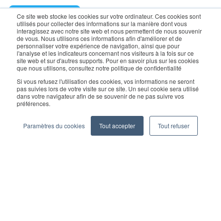
Request a Demo
Ce site web stocke les cookies sur votre ordinateur. Ces cookies sont
utilisés pour collecter des informations sur la manière dont vous
interagissez avec notre site web et nous permettent de nous souvenir
de vous. Nous utilisons ces informations afin d'améliorer et de
For enquiry, contact sales:
sales@geekplus.com
. for
personnaliser votre expérience de navigation, ainsi que pour
l'analyse et les indicateurs concernant nos visiteurs à la fois sur ce
promotions, contact PR:
pr@geekplus.com
site web et sur d'autres supports. Pour en savoir plus sur les cookies
que nous utilisons, consultez notre politique de confidentialité
Copyright © 2026 Geekplus Technology Co., Ltd. All rights
Si vous refusez l'utilisation des cookies, vos informations ne seront
pas suivies lors de votre visite sur ce site. Un seul cookie sera utilisé
reserved.
dans votre navigateur afin de se souvenir de ne pas suivre vos
préférences.
Privacy Policy
Legal
Become a partner
Paramètres du cookies
Tout accepter
Tout refuser