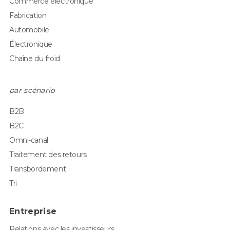
Commerce électronique
Fabrication
Automobile
Électronique
Chaîne du froid
par scénario
B2B
B2C
Omni-canal
Traitement des retours
Transbordement
Tri
Entreprise
Relations avec les investisseurs