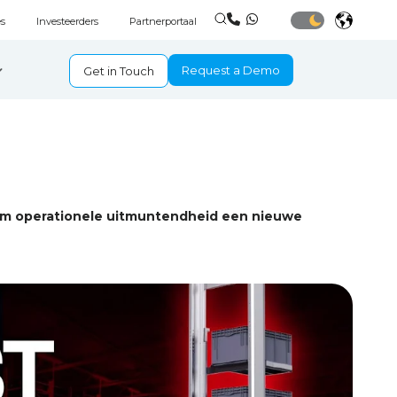
s
Investeerders
Partnerportaal
Request a Demo
Get in Touch
om operationele uitmuntendheid een nieuwe