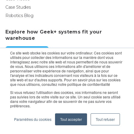
Case Studies
Robotics Blog
Explore how Geek+ systems fit your
warehouse
Request a Demo
Ce site web stocke les cookies sur votre ordinateur. Ces cookies sont
utilisés pour collecter des informations sur la manière dont vous
interagissez avec notre site web et nous permettent de nous souvenir
de vous. Nous utilisons ces informations afin d'améliorer et de
For enquiry, contact sales:
sales@geekplus.com
. for
personnaliser votre expérience de navigation, ainsi que pour
l'analyse et les indicateurs concernant nos visiteurs à la fois sur ce
promotions, contact PR:
pr@geekplus.com
site web et sur d'autres supports. Pour en savoir plus sur les cookies
que nous utilisons, consultez notre politique de confidentialité
Copyright © 2026 Geekplus Technology Co., Ltd. All rights
Si vous refusez l'utilisation des cookies, vos informations ne seront
pas suivies lors de votre visite sur ce site. Un seul cookie sera utilisé
reserved.
dans votre navigateur afin de se souvenir de ne pas suivre vos
préférences.
Privacy Policy
Legal
Become a partner
Paramètres du cookies
Tout accepter
Tout refuser