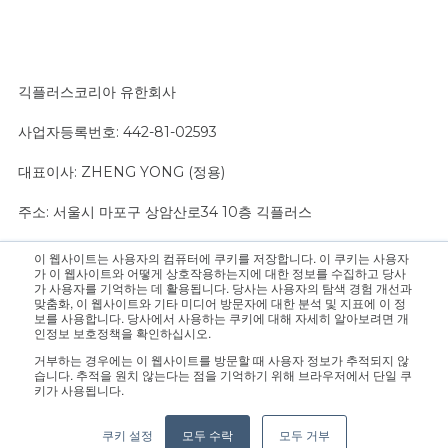
긱플러스코리아 유한회사
사업자등록번호: 442-81-02593
대표이사: ZHENG YONG (정용)
주소: 서울시 마포구 상암산로34 10층 긱플러스
이 웹사이트는 사용자의 컴퓨터에 쿠키를 저장합니다. 이 쿠키는 사용자
문의 사항은 영업팀으로 연락 주십시오.:
sales@geekplus.com
. 홍
가 이 웹사이트와 어떻게 상호작용하는지에 대한 정보를 수집하고 당사
가 사용자를 기억하는 데 활용됩니다. 당사는 사용자의 탐색 경험 개선과
보 관련 문의는 홍보팀으로 연락 바랍니다.:
pr@geekplus.com
맞춤화, 이 웹사이트와 기타 미디어 방문자에 대한 분석 및 지표에 이 정
보를 사용합니다. 당사에서 사용하는 쿠키에 대해 자세히 알아보려면 개
인정보 보호정책을 확인하십시오.
Copyright © 2026 Geekplus Technology Co., Ltd. All rights
거부하는 경우에는 이 웹사이트를 방문할 때 사용자 정보가 추적되지 않
reserved.
습니다. 추적을 원치 않는다는 점을 기억하기 위해 브라우저에서 단일 쿠
키가 사용됩니다.
Privacy Policy
Legal
Become a partner
쿠키 설정
모두 수락
모두 거부