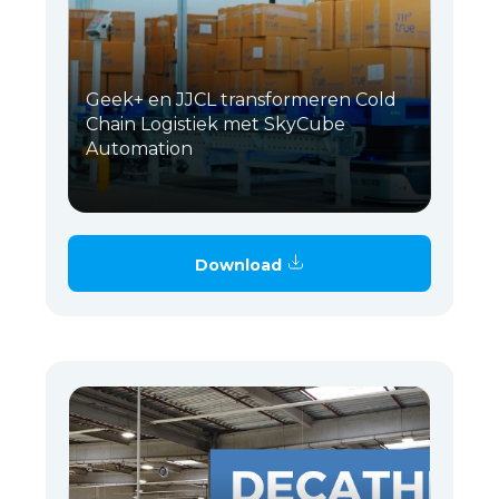
Geek+ en JJCL transformeren Cold
Chain Logistiek met SkyCube
Automation
Download