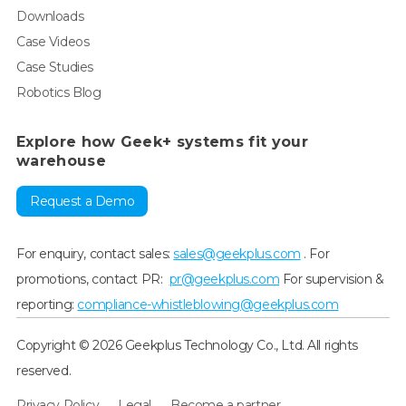
Downloads
Case Videos
Case Studies
Robotics Blog
Explore how Geek+ systems fit your
warehouse
Request a Demo
For enquiry, contact sales:
sales@geekplus.com
. For
promotions, contact PR:
pr@geekplus.com
For supervision &
reporting:
compliance-whistleblowing@geekplus.com
Copyright © 2026 Geekplus Technology Co., Ltd. All rights
reserved.
Privacy Policy
Legal
Become a partner