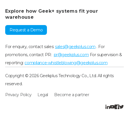
Explore how Geek+ systems fit your
warehouse
Request a Demo
For enquiry, contact sales:
sales@geekplus.com
. For
promotions, contact PR:
pr@geekplus.com
For supervision &
reporting:
compliance-whistleblowing@geekplus.com
Copyright © 2026 Geekplus Technology Co., Ltd. All rights
reserved.
Privacy Policy
Legal
Become a partner