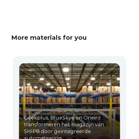
More materials for you
Geekplus, BlueSkye en Oneiro
transformeren het magazijn van
SHIP8 door geïntegreerde
automatisering