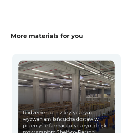
More materials for you
Radzenie sobie z krytycznymi
wyzwaniami łańcucha dostaw w
przemyśle farmaceutycznym dzięki
rozwiązaniom Shelf-to-Person