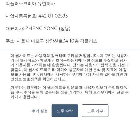
긱플러스코리아 유한회사
사업자등록번호: 442-81-02593
대표이사: ZHENG YONG (정용)
주소: 서울시 마포구 상암산로34 10층 긱플러스
이 웹사이트는 사용자의 컴퓨터에 쿠키를 저장합니다. 이 쿠키는 사용자
문의 사항은 영업팀으로 연락 주십시오.:
sales@geekplus.com
. 홍
가 이 웹사이트와 어떻게 상호작용하는지에 대한 정보를 수집하고 당사
가 사용자를 기억하는 데 활용됩니다. 당사는 사용자의 탐색 경험 개선과
보 관련 문의는 홍보팀으로 연락 바랍니다.:
pr@geekplus.com
맞춤화, 이 웹사이트와 기타 미디어 방문자에 대한 분석 및 지표에 이 정
보를 사용합니다. 당사에서 사용하는 쿠키에 대해 자세히 알아보려면 개
인정보 보호정책을 확인하십시오.
Copyright © 2026 Geekplus Technology Co., Ltd. All rights
거부하는 경우에는 이 웹사이트를 방문할 때 사용자 정보가 추적되지 않
reserved.
습니다. 추적을 원치 않는다는 점을 기억하기 위해 브라우저에서 단일 쿠
키가 사용됩니다.
Privacy Policy
Legal
Become a partner
쿠키 설정
모두 수락
모두 거부