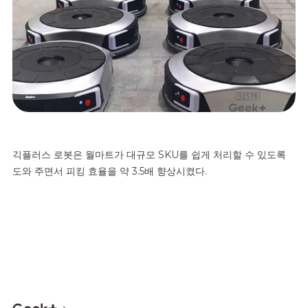
긱플러스
로봇은
월마트가
대규모
SKU
를
쉽게
처리할
수
있도록
도와
주면서
피킹
효율을
약
3.5
배
향상시켰다
.