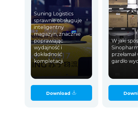
Suning Logistics
sprawnie obsługuje
inteligentny
magazyn, znacznie
poprawiając
W jaki spo
wydajność i
Sinopharm 
dokładność
przełamał 
kompletacji.
gardło wyd
Download
Down