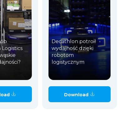
sób
Decathlon potroił
Logistics
wydajność dzięki
wąskie
robotom
ajności?
logistycznym
load
Download