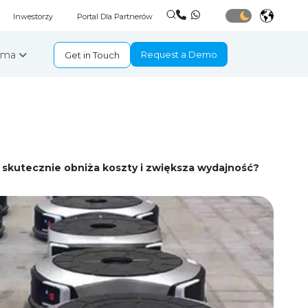
Inwestorzy
Portal Dla Partnerów
irma
Request a Demo
Get in Touch
 skutecznie obniża koszty i zwiększa wydajność?