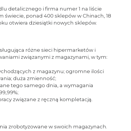
 detalicznego i firma numer 1 na liście
m świecie, ponad 400 sklepów w Chinach, 18
oku otwiera dziesiątki nowych sklepów.
bsługująca różne sieci hipermarketów i
waniami związanymi z magazynami, w tym:
wychodzących z magazynu; ogromne ilości
ania; duża zmienność;
ane tego samego dnia, a wymagania
99,99%;
pracy związane z ręczną kompletacją.
zania zrobotyzowane w swoich magazynach.