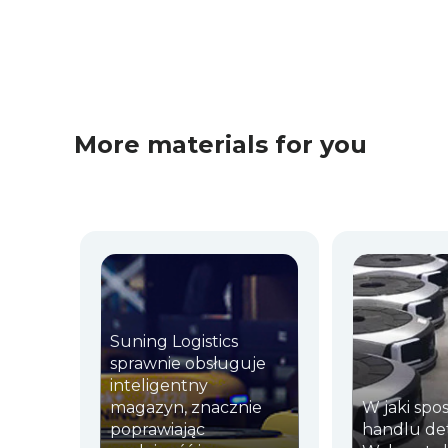
More materials for you
Suning Logistics
sprawnie obsługuje
inteligentny
magazyn, znacznie
W jaki spo
poprawiając
handlu de