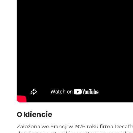
O kliencie
Założona we Francji w 1976 roku firma Decat