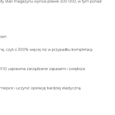
wity stan magazynu wynosi prawie 300 000, w tym ponad
zień
ę, czyli o 300% więcej niż w przypadku kompletacji
FID usprawnia zarządzanie zapasami i zwiększa
iejsce i uczynić operację bardziej elastyczną