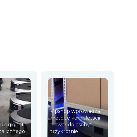
Vipshop wprowadza
metodę kompletacji
sób gigant
"towar do osoby",
talicznego
trzykrotnie