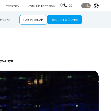
Inwestorzy
Portal Dla Partnerów
irma
Request a Demo
Get in Touch
stycznym