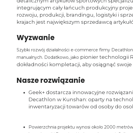
detalicznym artykułów sportowych specjali
integrującym cały łańcuch produkcyjny proj
rozwoju, produkcji, brandingu, logistyki i sp
krajach jest największym sprzedawcą artykuł
Wyzwanie
Szybki rozwój działalności e-commerce firmy Decathlo
pionier technologii
manualnych. Dodatkowo,
jako
dokładności kompletacji, aby osiągnąć swoje
Nasze rozwiązanie
Geek+ dostarcza innowacyjne rozwiąz
Decathlon w Kunshan: oparty na technol
inwentaryzacji towarów od osoby do oso
Powierzchnia projektu wynosi około 2000 metrów