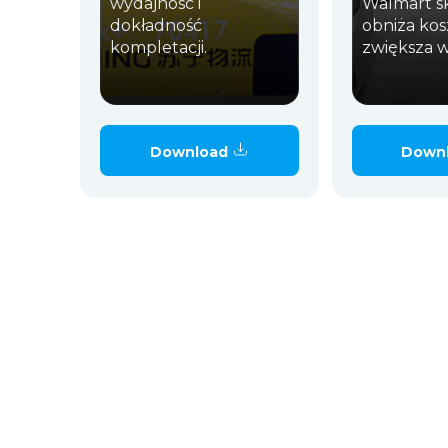
wydajność i
Walmart s
dokładność
obniża kosz
kompletacji.
zwiększa 
Download
Down