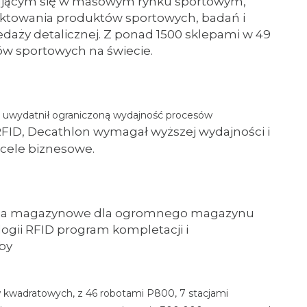
zującym się w masowym rynku sportowym,
ektowania produktów sportowych, badań i
rzedaży detalicznej. Z ponad 1500 sklepami w 49
ów sportowych na świecie.
n uwydatnił ograniczoną wydajność procesów
 RFID, Decathlon wymagał wyższej wydajności i
 cele biznesowe.
ania magazynowe dla ogromnego magazynu
ogii RFID program kompletacji i
by
 kwadratowych, z 46 robotami P800, 7 stacjami