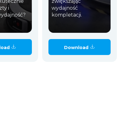
kutecznie
zwiększając
ty i
wydajność
wydajność?
kompletacji.
load
Download