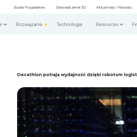
Studia Przypadków
Doświadczenie 3D
Aktualności I Nowości
że
Rozwiązania
Technologia
Resources
F
Decathlon potraja wydajność dzięki robotom logi