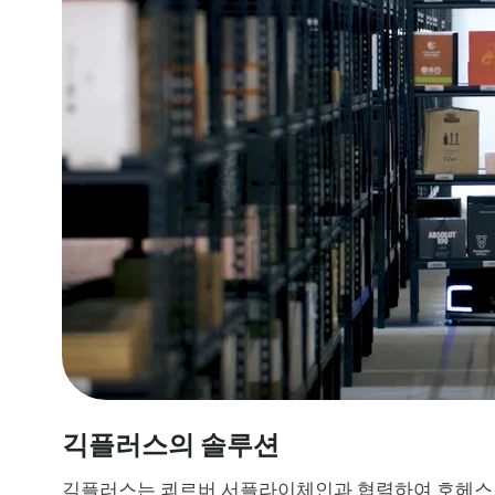
긱플러스의 솔루션
긱플러스는 쾨르버 서플라이체인과 협력하여 호헤스코 