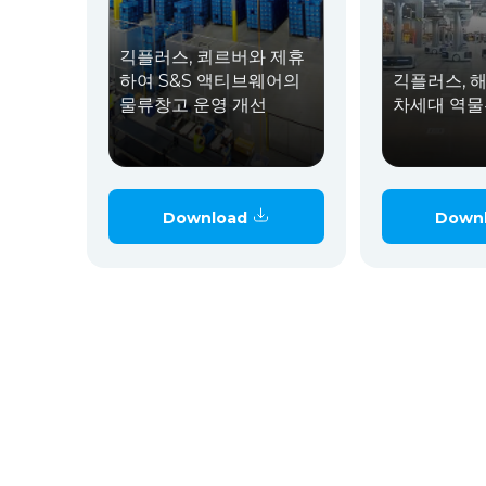
긱플러스, 쾨르버와 제휴
하여 S&S 액티브웨어의
긱플러스, 
물류창고 운영 개선
차세대 역물
Download
Down