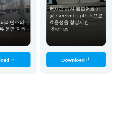
럭셔리 패션 풀필먼트 제
공: Geek+ PopPick으로
해피리턴즈의
효율성을 향상시킨
류 운영 지원
Rhenus
load
Download