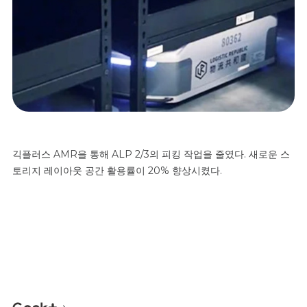
긱플러스
AMR
을
통해
ALP 2/3
의
피킹
작업을
줄였다
.
새로운
스
토리지
레이아웃
공간
활용률이
20%
향상시켰다
.