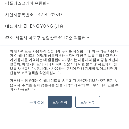
긱플러스코리아 유한회사
사업자등록번호: 442-81-02593
대표이사: ZHENG YONG (정용)
주소: 서울시 마포구 상암산로34 10층 긱플러스
이 웹사이트는 사용자의 컴퓨터에 쿠키를 저장합니다. 이 쿠키는 사용자
문의 사항은 영업팀으로 연락 주십시오.:
sales@geekplus.com
. 홍
가 이 웹사이트와 어떻게 상호작용하는지에 대한 정보를 수집하고 당사
가 사용자를 기억하는 데 활용됩니다. 당사는 사용자의 탐색 경험 개선과
보 관련 문의는 홍보팀으로 연락 바랍니다.:
pr@geekplus.com
맞춤화, 이 웹사이트와 기타 미디어 방문자에 대한 분석 및 지표에 이 정
보를 사용합니다. 당사에서 사용하는 쿠키에 대해 자세히 알아보려면 개
인정보 보호정책을 확인하십시오.
Copyright © 2026 Geekplus Technology Co., Ltd. All rights
거부하는 경우에는 이 웹사이트를 방문할 때 사용자 정보가 추적되지 않
reserved.
습니다. 추적을 원치 않는다는 점을 기억하기 위해 브라우저에서 단일 쿠
키가 사용됩니다.
Privacy Policy
Legal
Become a partner
쿠키 설정
모두 수락
모두 거부