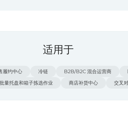
适用于
售履约中心
冷链
B2B/B2C 混合运营商
批量托盘和箱子拣选作业
商店补货中心
交叉