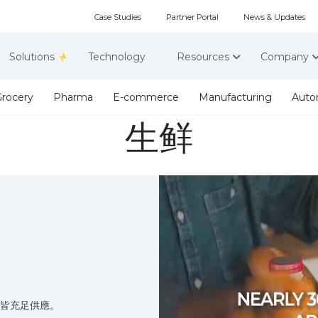
Case Studies
Partner Portal
News & Updates
Solutions
Technology
Resources
Company
rocery
Pharma
E-commerce
Manufacturing
Auto
生鲜
皆充足供應。