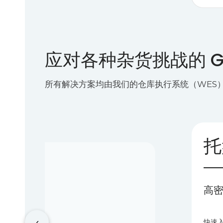
应对各种杂货挑战的 G
所有解决方案均由我们的仓库执行系统（WES
托
物流
高密
运输
‹
快速
物