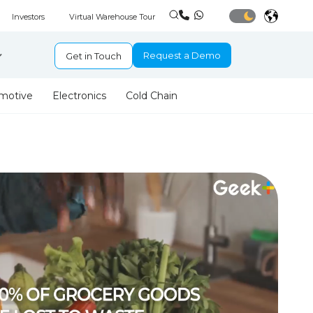
Investors
Virtual Warehouse Tour
Request a Demo
Get in Touch
motive
Electronics
Cold Chain