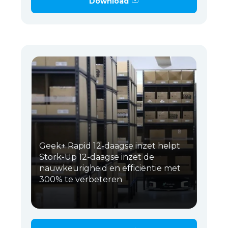
Download
Geek+ Rapid 12-daagse inzet helpt
Stork-Up 12-daagse inzet de
nauwkeurigheid en efficiëntie met
300% te verbeteren