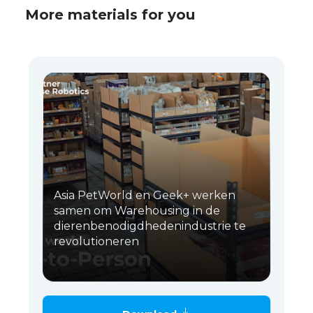
More materials for you
Asia PetWorld en Geek+ werken
samen om Warehousing in de
dierenbenodigdhedenindustrie te
revolutioneren