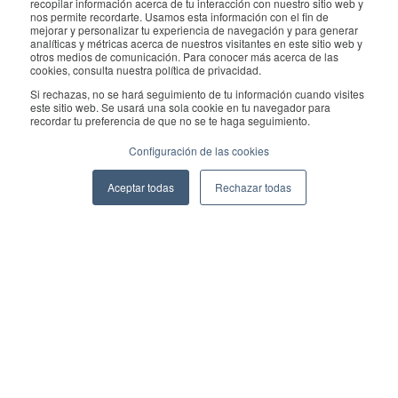
recopilar información acerca de tu interacción con nuestro sitio web y
ventas:
sales@geekplus.com
. Para promociones, póngase en
nos permite recordarte. Usamos esta información con el fin de
mejorar y personalizar tu experiencia de navegación y para generar
contacto con el departamento de relaciones públicas:
analíticas y métricas acerca de nuestros visitantes en este sitio web y
otros medios de comunicación. Para conocer más acerca de las
pr@geekplus.com
cookies, consulta nuestra política de privacidad.
Si rechazas, no se hará seguimiento de tu información cuando visites
Copyright © 2026 Geekplus Technology Co., Ltd. All rights
este sitio web. Se usará una sola cookie en tu navegador para
recordar tu preferencia de que no se te haga seguimiento.
reserved.
Configuración de las cookies
Privacy Policy
Legal
Become a partner
Aceptar todas
Rechazar todas