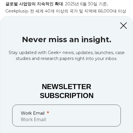
글로벌 사업망의 지속적인 확대
: 2025년 6월 30일 기준,
Geekplus는 전 세계 40개 이상의 국가 및 지역에 66,000대 이상
의 로봇을 납품했으며, 52개 이상의 서비스 센터, 12개 예비 부품 센
터, 310명 이상의 엔지니어로 구성된 포괄적인 글로벌 사업 및 서
비스 네트워크를 구축했습니다. 2025년 상반기 동안 중국 본토 외
Never miss an insight.
지역에서의 매출 비중은 79.5%를 차지했으며, 중국 본토 외 시장의
매출 총이익률은 46.2%에 달해, 회사의 글로벌 사업 구조가 가진
Stay updated with Geek+ news, updates, launches, case
수익 창출 잠재력을 입증했습니다.
studies and research papers right into your inbox.
고객 재구매율 80% 이상
: Geekplus는 세계적으로 유명한 다국적
소비재 기업, 크로스보더 전자상거래 기업, 자동차 제조사, 의류 업
계 선도 기업 등으로부터 재주문을 받는 등 주요 고객들로부터 지
NEWSLETTER
속적인 인정을 받고 있습니다. 2025년 6월 30일 기준, Geekplus
SUBSCRIPTION
는 65개 이상의 포브스 글로벌 500대 기업에 서비스를 제공하고
있으며, 총 850개 이상의 최종 고객을 보유하고 있습니다.
Work Email
신규 고객, 산업 및 채널 확대
: 당사는 60개 이상의 신규 최종 고객
을 확보하고, 식료품 소매, 식품 및 음료 산업에서 상당한 진전을 이
루었으며, 40개 이상의 새로운 채널 파트너를 유치함으로써 사업