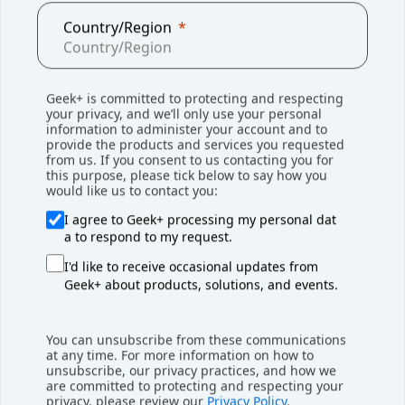
의 지속적이고 빠른 성장을 위한 견고한 기반을 마련했습니다.
Country/Region
견고한 기술적 장벽: “AI + 로봇공학”이 창고 운영을 혁신하며 AI
상용화 루프를 실현
Geek+ is committed to protecting and respecting
your privacy, and we’ll only use your personal
information to administer your account and to
Geekplus의 풀스택 AI 기술 아키텍처는 상당한 기술적 장벽을 형
provide the products and services you requested
성했으며, 업계에서 AI 상용화 루프를 실현한 몇 안 되는 기업 중 하
from us. If you consent to us contacting you for
this purpose, please tick below to say how you
나입니다.
would like us to contact you:
I agree to Geek+ processing my personal dat
현재 시장의 선진 알고리즘 플랫폼 중 하나인 ‘Hyper+ 코어 알고
a to respond to my request.
리즘 플랫폼’은 광범위한 알고리즘 유형과 초대규모 클러스터 스케
줄링을 지원하며, 이 시스템은 5,000대 이상의 로봇을 스케줄링할
I'd like to receive occasional updates from
Geek+ about products, solutions, and events.
수 있습니다. 일반 로봇 기술 플랫폼인 ‘로봇 매트릭스(Robot
Matrix)’는 모듈성과 구성 가능성을 특징으로 하여, Geekplus의 로
봇 혁신 R&D를 가속화하고, 폭넓고 다재다능한 종합 로봇 매트릭
You can unsubscribe from these communications
스를 구축함으로써 제품 및 사업의 급속한 확장을 주도하며 장기적
at any time. For more information on how to
unsubscribe, our privacy practices, and how we
인 발전을 뒷받침하고 있습니다.
are committed to protecting and respecting your
privacy, please review our
Privacy Policy
.