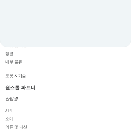
핵심 솔루션
선반에서 사람으로
토트-투-퍼스널
팔레트-투-퍼스널
자동화 지원
로봇 암 피킹
정렬
내부 물류
로봇 & 기술
원스톱 파트너
산업별
3PL
소매
의류 및 패션