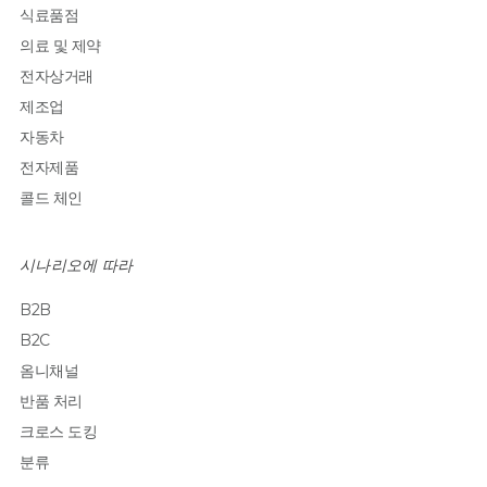
식료품점
의료 및 제약
전자상거래
제조업
자동차
전자제품
콜드 체인
시나리오에 따라
B2B
B2C
옴니채널
반품 처리
크로스 도킹
분류