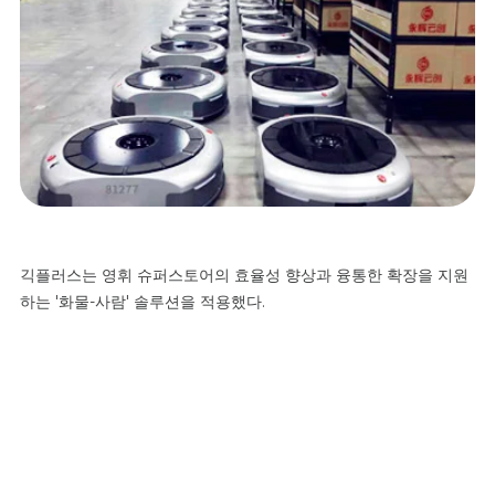
긱플러스는
영휘
슈퍼스토어의
효율성
향상과
융통한
확장을
지원
하는
'
화물
-
사람
'
솔루션을
적용했다
.