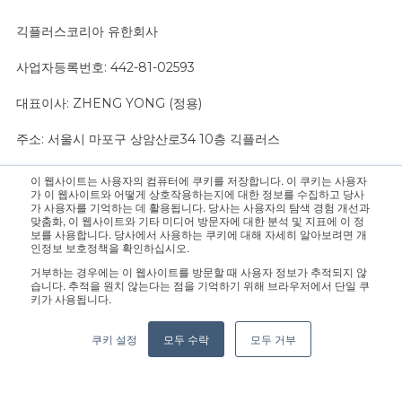
긱플러스코리아 유한회사
사업자등록번호: 442-81-02593
대표이사: ZHENG YONG (정용)
주소: 서울시 마포구 상암산로34 10층 긱플러스
이 웹사이트는 사용자의 컴퓨터에 쿠키를 저장합니다. 이 쿠키는 사용자
문의 사항은 영업팀으로 연락 주십시오.:
sales@geekplus.com
. 홍
가 이 웹사이트와 어떻게 상호작용하는지에 대한 정보를 수집하고 당사
가 사용자를 기억하는 데 활용됩니다. 당사는 사용자의 탐색 경험 개선과
보 관련 문의는 홍보팀으로 연락 바랍니다.:
pr@geekplus.com
맞춤화, 이 웹사이트와 기타 미디어 방문자에 대한 분석 및 지표에 이 정
보를 사용합니다. 당사에서 사용하는 쿠키에 대해 자세히 알아보려면 개
인정보 보호정책을 확인하십시오.
Copyright © 2026 Geekplus Technology Co., Ltd. All rights
거부하는 경우에는 이 웹사이트를 방문할 때 사용자 정보가 추적되지 않
reserved.
습니다. 추적을 원치 않는다는 점을 기억하기 위해 브라우저에서 단일 쿠
키가 사용됩니다.
Privacy Policy
Legal
Become a partner
쿠키 설정
모두 수락
모두 거부