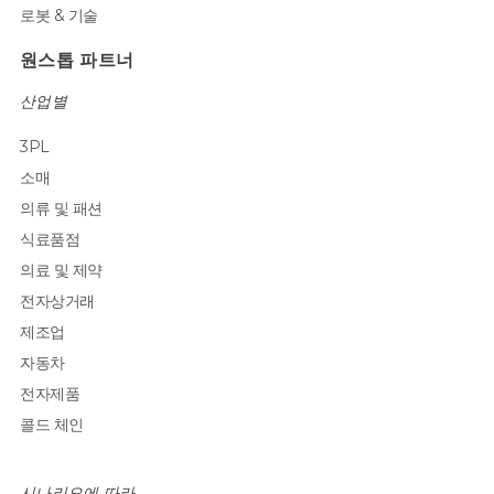
로봇 & 기술
원스톱 파트너
산업별
3PL
소매
의류 및 패션
식료품점
의료 및 제약
전자상거래
제조업
자동차
전자제품
콜드 체인
시나리오에 따라