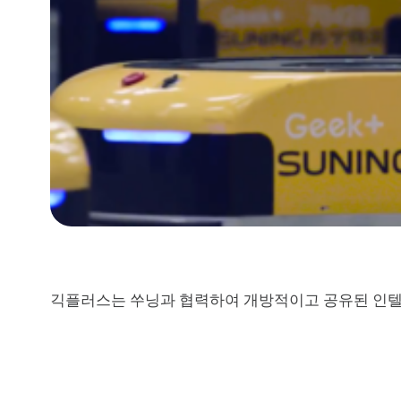
긱플러스는
쑤닝과
협력하여
개방적이고
공유된
인