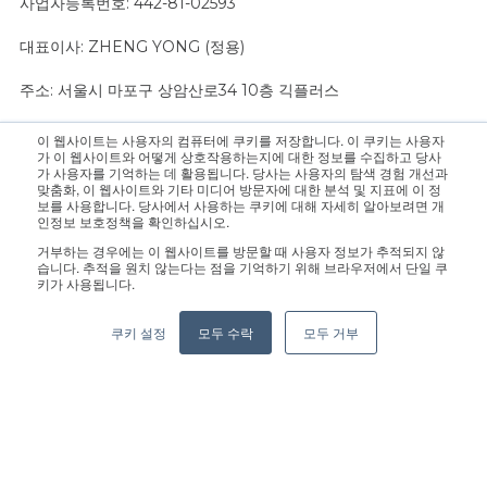
사업자등록번호: 442-81-02593
대표이사: ZHENG YONG (정용)
주소: 서울시 마포구 상암산로34 10층 긱플러스
이 웹사이트는 사용자의 컴퓨터에 쿠키를 저장합니다. 이 쿠키는 사용자
문의 사항은 영업팀으로 연락 주십시오.:
sales@geekplus.com
. 홍
가 이 웹사이트와 어떻게 상호작용하는지에 대한 정보를 수집하고 당사
가 사용자를 기억하는 데 활용됩니다. 당사는 사용자의 탐색 경험 개선과
보 관련 문의는 홍보팀으로 연락 바랍니다.:
pr@geekplus.com
맞춤화, 이 웹사이트와 기타 미디어 방문자에 대한 분석 및 지표에 이 정
보를 사용합니다. 당사에서 사용하는 쿠키에 대해 자세히 알아보려면 개
인정보 보호정책을 확인하십시오.
Copyright © 2026 Geekplus Technology Co., Ltd. All rights
거부하는 경우에는 이 웹사이트를 방문할 때 사용자 정보가 추적되지 않
reserved.
습니다. 추적을 원치 않는다는 점을 기억하기 위해 브라우저에서 단일 쿠
키가 사용됩니다.
Privacy Policy
Legal
Become a partner
쿠키 설정
모두 수락
모두 거부