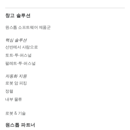
창고 솔루션
원스톱 소프트웨어 제품군
핵심 솔루션
선반에서 사람으로
토트-투-퍼스널
팔레트-투-퍼스널
자동화 지원
로봇 암 피킹
정렬
내부 물류
로봇 & 기술
원스톱 파트너