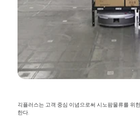
긱플러스는
고객
중심
이념으로써
시노팜물류를
위
한다
.