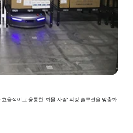
한
효율적이고
융통한
화물
사람
피킹
솔루션을
맞춤화
'
-
'