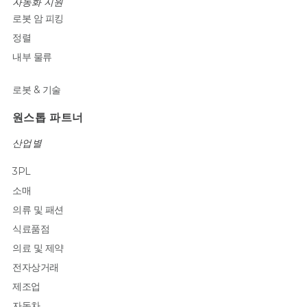
자동화 지원
로봇 암 피킹
정렬
내부 물류
로봇 & 기술
원스톱 파트너
산업별
3PL
소매
의류 및 패션
식료품점
의료 및 제약
전자상거래
제조업
자동차