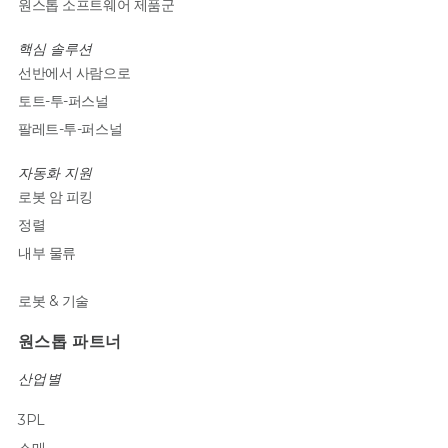
원스톱 소프트웨어 제품군
핵심 솔루션
선반에서 사람으로
토트-투-퍼스널
팔레트-투-퍼스널
자동화 지원
로봇 암 피킹
정렬
내부 물류
로봇 & 기술
원스톱 파트너
산업별
3PL