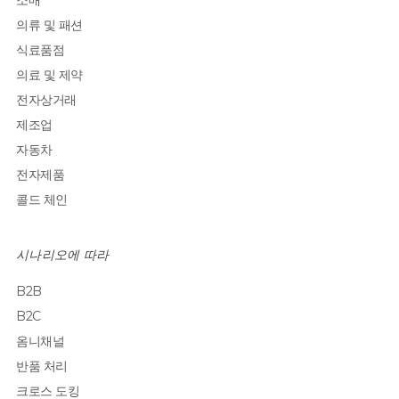
소매
의류 및 패션
식료품점
의료 및 제약
전자상거래
제조업
자동차
전자제품
콜드 체인
시나리오에 따라
B2B
B2C
옴니채널
반품 처리
크로스 도킹