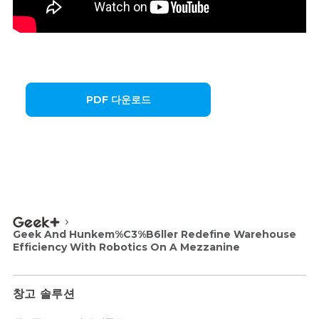
PDF 다운로드
Geek And Hunkem%C3%B6ller Redefine Warehouse
Efficiency With Robotics On A Mezzanine
창고 솔루션