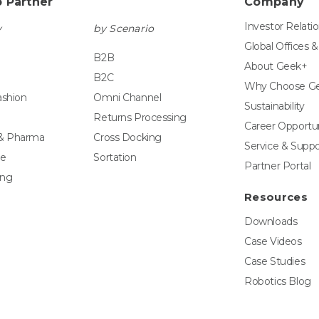
 Partner
Company
Investor Relati
y
by Scenario
Global Offices 
B2B
About Geek+
B2C
Why Choose G
ashion
Omni Channel
Sustainability
Returns Processing
Career Opportun
 & Pharma
Cross Docking
Service & Suppo
e
Sortation
Partner Portal
ing
Resources
Downloads
Case Videos
Case Studies
Robotics Blog