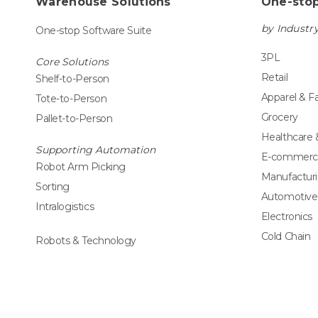
Warehouse Solutions
One-stop
by Industr
One-stop Software Suite
3PL
Core Solutions
Retail
Shelf-to-Person
Apparel & F
Tote-to-Person
Grocery
Pallet-to-Person
Healthcare
Supporting Automation
E-commerc
Robot Arm Picking
Manufactur
Sorting
Automotive
Intralogistics
Electronics
Cold Chain
Robots & Technology