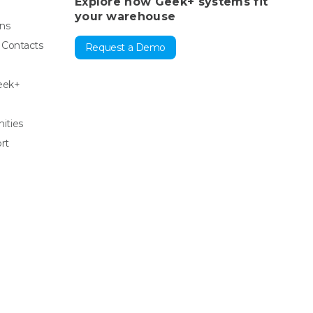
Explore how Geek+ systems fit
your warehouse
ons
& Contacts
Request a Demo
eek+
ities
rt