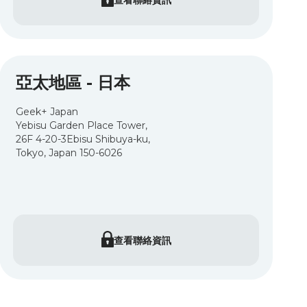
亞太地區 - 日本
Geek+ Japan
Yebisu Garden Place Tower,
26F 4-20-3Ebisu Shibuya-ku,
Tokyo, Japan 150-6026
查看聯絡資訊