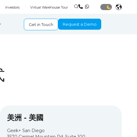
Investors
Virtual Warehouse Tour
Request a Demo
Get in Touch
式
美洲 - 美國
Geek+ San Diego
3570 Carmel Mountain Rd, Suite 100