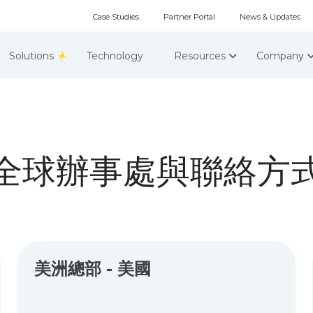
Case Studies
Partner Portal
News & Updates
Solutions
Technology
Resources
Company
全球辦事處與聯絡方
美洲總部 - 美國