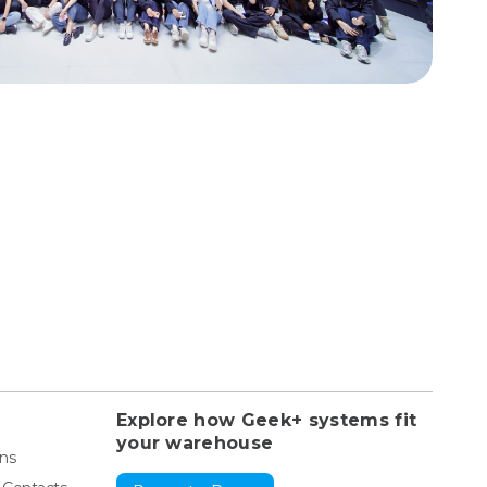
Explore how Geek+ systems fit
your warehouse
ons