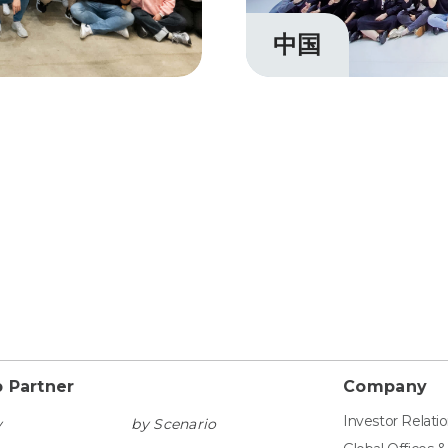
中国
 Partner
Company
Investor Relati
y
by Scenario