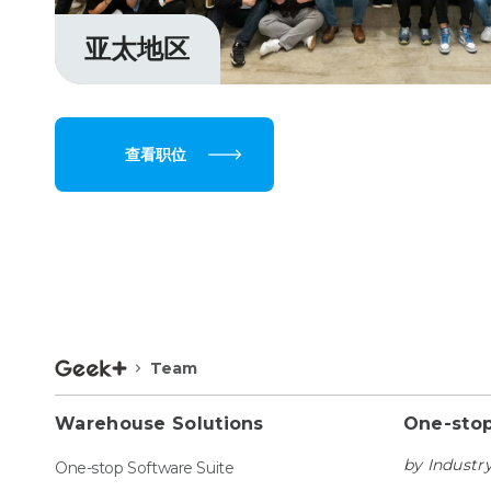
亚太地区
查看职位
Team
Warehouse Solutions
One-stop
by Industr
One-stop Software Suite