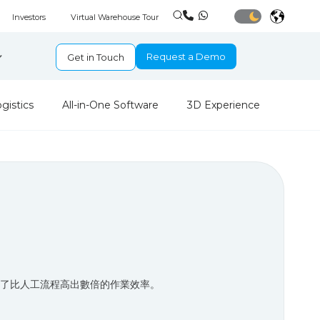
Investors
Virtual Warehouse Tour
Request a Demo
Get in Touch
ogistics
All-in-One Software
3D Experience
了比人工流程高出數倍的作業效率。