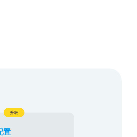
升級
 配置