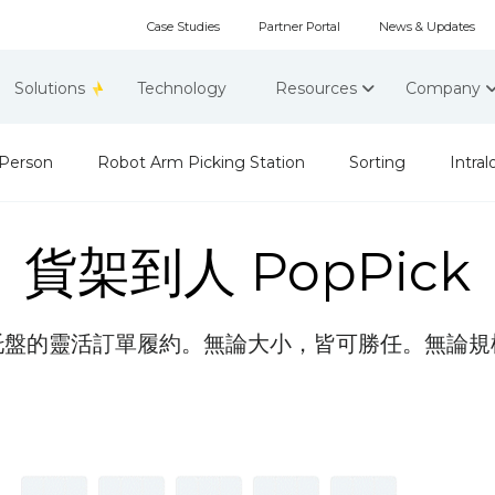
Case Studies
Partner Portal
News & Updates
Solutions
Technology
Resources
Company
-Person
Robot Arm Picking Station
Sorting
Intral
貨架到人 PopPick
托盤的靈活訂單履約。無論大小，皆可勝任。無論規