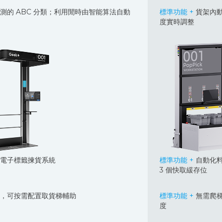
測的 ABC 分類；利用閒時由智能算法自動
標準功能 +
貨架內動
度實時調整
電子標籤揀貨系統
標準功能 +
自動化料
3 個快取緩存位
，可按需配置取貨梯輔助
標準功能 +
無需爬
度