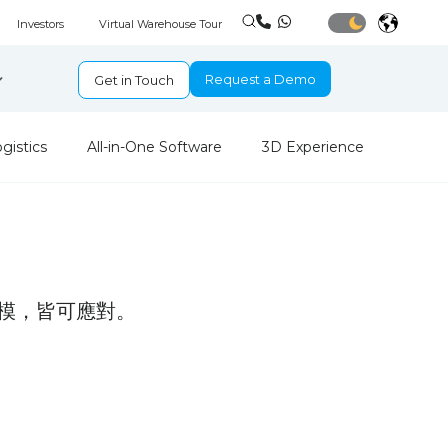
Investors
Virtual Warehouse Tour
Request a Demo
Get in Touch
ogistics
All-in-One Software
3D Experience
模，皆可應對。