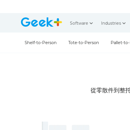
Software
Industries
Shelf-to-Person
Tote-to-Person
Pallet-to
從零散件到整