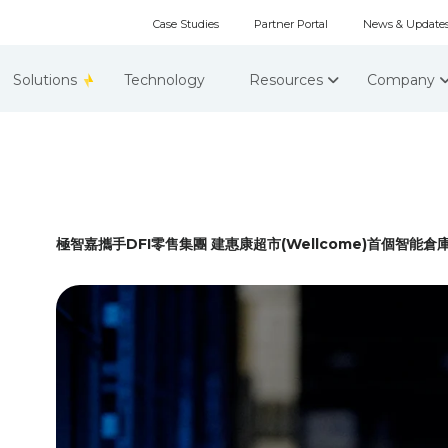
Case Studies
Partner Portal
News & Update
Solutions
Technology
Resources
Company
極智嘉攜手DFI零售集團 建惠康超市(Wellcome)首個智能倉