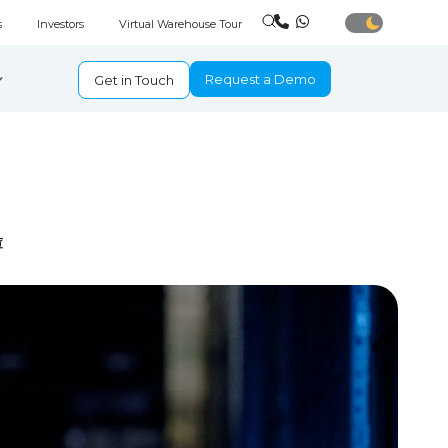
s
Investors
Virtual Warehouse Tour
Request a Demo
Get in Touch
庫