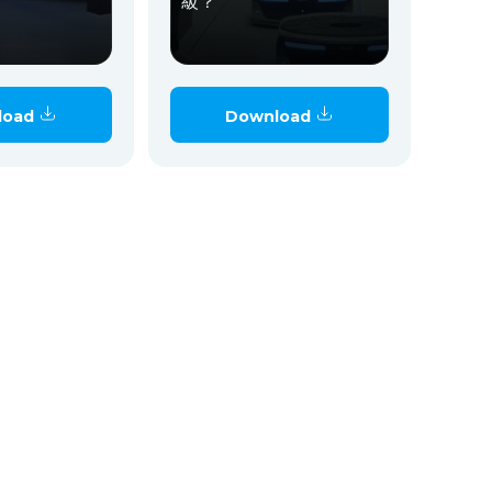
級？
load
Download