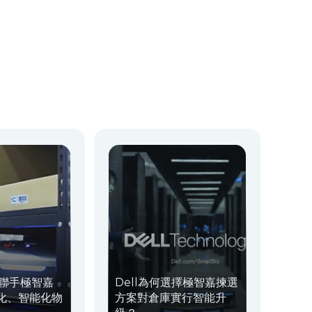
r 聯手極智嘉
Dell為何選擇極智嘉揀選
化、智能化物
方案對倉庫實行智能升