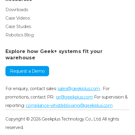
Downloads
Case Videos
Case Studies
Robotics Blog
Explore how Geek+ systems fit your
warehouse
Request a Demo
For enquiry, contact sales:
sales@geekplus.com
. For
promotions, contact PR:
pr@geekplus.com
For supervision &
reporting:
compliance-whistleblowing@geekplus.com
Copyright © 2026 Geekplus Technology Co., Ltd. All rights
reserved.