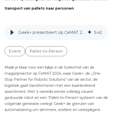
transport van pallets naar personen
Geek+ presenteert op CeMAT 2024 op beeldgestuurde robots in samenwerking met Intel en een oplossing van de volgende generatie voor het transport van pallets naar personen
5
:
42
Event
Pallet-to-Person
Maak je klaar voor een kijkje in de toekomst van de
magazijnsector op CeMAT 2024, waar Geek+, de „One-
Stop Partner for Robotic Solutions“ van de sector, de
logistiek gaat transformeren met een baanbrekend
assortiment. Met 's werelds eerste volledig visueel
gestuurde robot en een 'Pallet-to-Person'-systeem van de
volgende generatie verlegt Geek+ de grenzen van
automatisering om slimmere, snellere en veelzijdigere