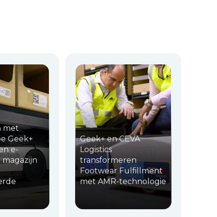
n met
oe Geek+
Geek+ en CEVA
en e-
Logistics
magazijn
transformeren
Footwear Fulfillment
erde
met AMR-technologie