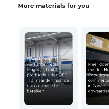
More materials for you
153 AMR's in 15.000
vierkante meter
Meer doe
magazijn, Duitse
minder: H
productieleider OEG
Robotics e
in 3 maanden naar de
commerce 
transformatie te
in Taiwan
bereiken
opwaarde