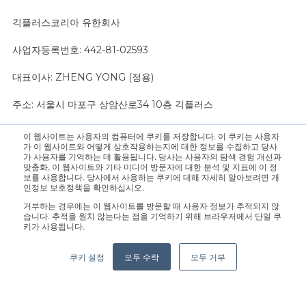
긱플러스코리아 유한회사
사업자등록번호: 442-81-02593
대표이사: ZHENG YONG (정용)
주소: 서울시 마포구 상암산로34 10층 긱플러스
이 웹사이트는 사용자의 컴퓨터에 쿠키를 저장합니다. 이 쿠키는 사용자
문의 사항은 영업팀으로 연락 주십시오.:
sales@geekplus.com
. 홍
가 이 웹사이트와 어떻게 상호작용하는지에 대한 정보를 수집하고 당사
가 사용자를 기억하는 데 활용됩니다. 당사는 사용자의 탐색 경험 개선과
보 관련 문의는 홍보팀으로 연락 바랍니다.:
pr@geekplus.com
맞춤화, 이 웹사이트와 기타 미디어 방문자에 대한 분석 및 지표에 이 정
보를 사용합니다. 당사에서 사용하는 쿠키에 대해 자세히 알아보려면 개
인정보 보호정책을 확인하십시오.
Copyright © 2026 Geekplus Technology Co., Ltd. All rights
거부하는 경우에는 이 웹사이트를 방문할 때 사용자 정보가 추적되지 않
reserved.
습니다. 추적을 원치 않는다는 점을 기억하기 위해 브라우저에서 단일 쿠
키가 사용됩니다.
Privacy Policy
Legal
Become a partner
쿠키 설정
모두 수락
모두 거부