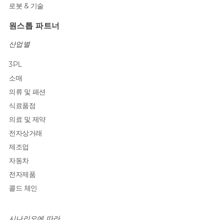
로봇 & 기술
원스톱 파트너
산업별
3PL
소매
의류 및 패션
식료품점
의료 및 제약
전자상거래
제조업
자동차
전자제품
콜드 체인
시나리오에 따라