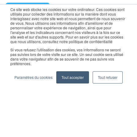
Request a Demo
Ce site web stocke les cookies sur votre ordinateur. Ces cookies sont
utilisés pour collecter des informations sur la manière dont vous
interagissez avec notre site web et nous permettent de nous souvenir
de vous. Nous utilisons ces informations afin d'améliorer et de
For enquiry, contact sales:
sales@geekplus.com
. for
personnaliser votre expérience de navigation, ainsi que pour
l'analyse et les indicateurs concernant nos visiteurs à la fois sur ce
promotions, contact PR:
pr@geekplus.com
site web et sur d'autres supports. Pour en savoir plus sur les cookies
que nous utilisons, consultez notre politique de confidentialité
Copyright © 2026 Geekplus Technology Co., Ltd. All rights
Si vous refusez l'utilisation des cookies, vos informations ne seront
pas suivies lors de votre visite sur ce site. Un seul cookie sera utilisé
reserved.
dans votre navigateur afin de se souvenir de ne pas suivre vos
préférences.
Privacy Policy
Legal
Become a partner
Paramètres du cookies
Tout accepter
Tout refuser