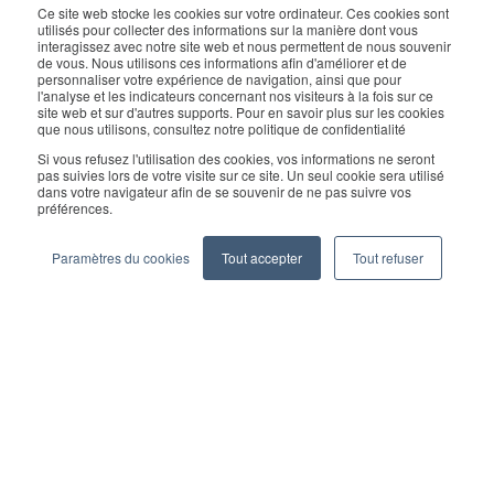
Request a Demo
Ce site web stocke les cookies sur votre ordinateur. Ces cookies sont
utilisés pour collecter des informations sur la manière dont vous
interagissez avec notre site web et nous permettent de nous souvenir
de vous. Nous utilisons ces informations afin d'améliorer et de
For enquiry, contact sales:
sales@geekplus.com
. for
personnaliser votre expérience de navigation, ainsi que pour
l'analyse et les indicateurs concernant nos visiteurs à la fois sur ce
promotions, contact PR:
pr@geekplus.com
site web et sur d'autres supports. Pour en savoir plus sur les cookies
que nous utilisons, consultez notre politique de confidentialité
Copyright © 2026 Geekplus Technology Co., Ltd. All rights
Si vous refusez l'utilisation des cookies, vos informations ne seront
pas suivies lors de votre visite sur ce site. Un seul cookie sera utilisé
reserved.
dans votre navigateur afin de se souvenir de ne pas suivre vos
préférences.
Privacy Policy
Legal
Become a partner
Paramètres du cookies
Tout accepter
Tout refuser