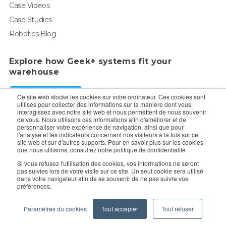
Case Videos
Case Studies
Robotics Blog
Explore how Geek+ systems fit your
warehouse
Request a Demo
Ce site web stocke les cookies sur votre ordinateur. Ces cookies sont
utilisés pour collecter des informations sur la manière dont vous
interagissez avec notre site web et nous permettent de nous souvenir
de vous. Nous utilisons ces informations afin d'améliorer et de
For enquiry, contact sales:
sales@geekplus.com
. for
personnaliser votre expérience de navigation, ainsi que pour
l'analyse et les indicateurs concernant nos visiteurs à la fois sur ce
promotions, contact PR:
pr@geekplus.com
site web et sur d'autres supports. Pour en savoir plus sur les cookies
que nous utilisons, consultez notre politique de confidentialité
Copyright © 2026 Geekplus Technology Co., Ltd. All rights
Si vous refusez l'utilisation des cookies, vos informations ne seront
pas suivies lors de votre visite sur ce site. Un seul cookie sera utilisé
reserved.
dans votre navigateur afin de se souvenir de ne pas suivre vos
préférences.
Privacy Policy
Legal
Become a partner
Paramètres du cookies
Tout accepter
Tout refuser