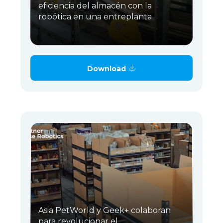
eficiencia del almacén con la
robótica en una entreplanta
Download
Asia PetWorld y Geek+ colaboran
para revolucionar el