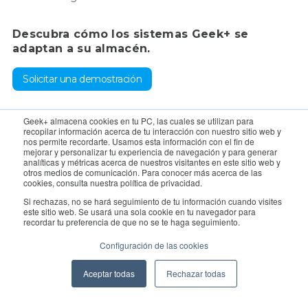
Descubra cómo los sistemas Geek+ se
adaptan a su almacén.
Solicitar una demostración
Para consultas, póngase en contacto con el departamento de
Geek+ almacena cookies en tu PC, las cuales se utilizan para
recopilar información acerca de tu interacción con nuestro sitio web y
ventas:
sales@geekplus.com
. Para promociones, póngase en
nos permite recordarte. Usamos esta información con el fin de
mejorar y personalizar tu experiencia de navegación y para generar
contacto con el departamento de relaciones públicas:
analíticas y métricas acerca de nuestros visitantes en este sitio web y
otros medios de comunicación. Para conocer más acerca de las
pr@geekplus.com
cookies, consulta nuestra política de privacidad.
Si rechazas, no se hará seguimiento de tu información cuando visites
Copyright © 2026 Geekplus Technology Co., Ltd. All rights
este sitio web. Se usará una sola cookie en tu navegador para
recordar tu preferencia de que no se te haga seguimiento.
reserved.
Configuración de las cookies
Privacy Policy
Legal
Become a partner
Aceptar todas
Rechazar todas