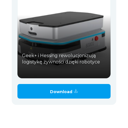
Geek+ i Hessing rewolucjonizują
logistykę żywności dzięki robotyce
Download