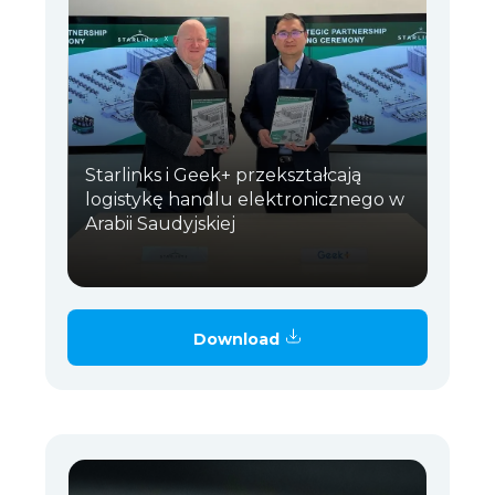
Starlinks i Geek+ przekształcają
logistykę handlu elektronicznego w
Arabii Saudyjskiej
Download