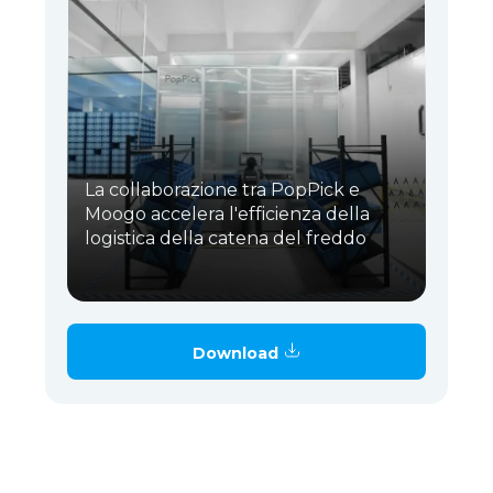
La collaborazione tra PopPick e
Moogo accelera l'efficienza della
logistica della catena del freddo
Download