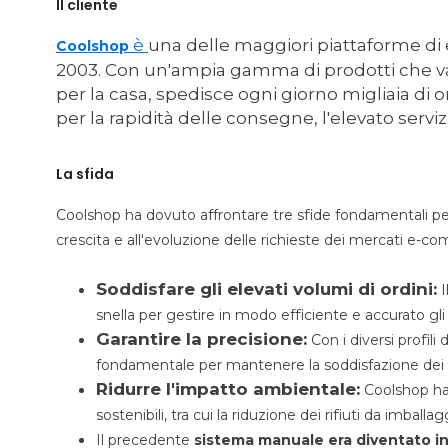
Il cliente
è
una delle maggiori piattaforme di
Coolshop
2003. Con un'ampia gamma di prodotti che vanno
per la casa, spedisce ogni giorno migliaia di or
per la rapidità delle consegne, l'elevato servizi
La sfida
Coolshop ha dovuto affrontare tre sfide fondamentali per
crescita e all'evoluzione delle richieste dei mercati e-
Soddisfare gli elevati volumi di ordini:
I
snella per gestire in modo efficiente e accurato gli 
Garantire la precisione:
Con i diversi profili 
fondamentale per mantenere la soddisfazione dei c
Ridurre l'impatto ambientale:
Coolshop ha c
sostenibili, tra cui la riduzione dei rifiuti da imballag
Il precedente
sistema manuale era diventato in