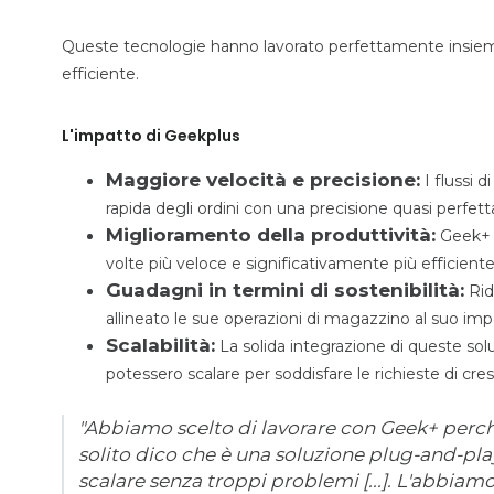
Queste tecnologie hanno lavorato perfettamente insie
efficiente.
L'impatto di Geekplus
Maggiore velocità e precisione:
I flussi 
rapida degli ordini con una precisione quasi perfett
Miglioramento della produttività:
Geek+ h
volte più veloce e significativamente più efficiente
Guadagni in termini di sostenibilità:
Rid
allineato le sue operazioni di magazzino al suo im
Scalabilità:
La solida integrazione di queste sol
potessero scalare per soddisfare le richieste di cresc
"Abbiamo scelto di lavorare con Geek+ perché
solito dico che è una soluzione plug-and-play
scalare senza troppi problemi [...]. L'abbiam