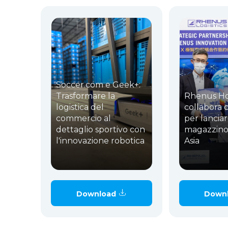
Soccer.com e Geek+:
Trasformare la
Rhenus H
logistica del
collabora 
commercio al
per lanciar
dettaglio sportivo con
magazzino
l'innovazione robotica
Asia
Download
Down