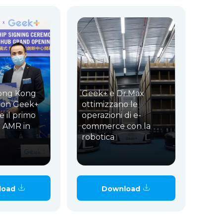
ong Kong
Geek+ e Dr.Max
con Geek+
ottimizzano le
e il primo
operazioni di e-
 AMR in
commerce con la
robotica
load
Download