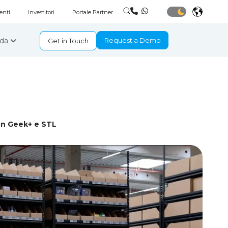
enti
Investitori
Portale Partner
nda
Request a Demo
Get in Touch
on Geek+ e STL