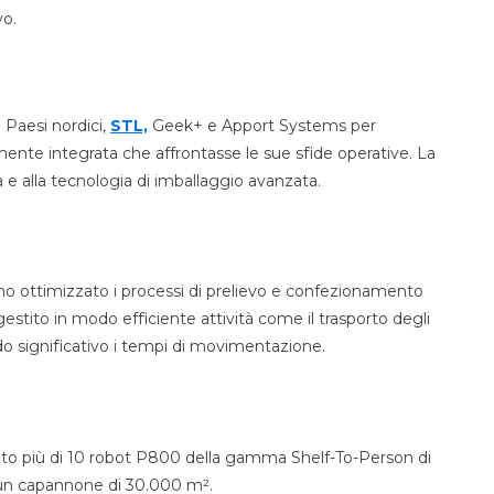
vo.
i Paesi nordici,
STL,
Geek+ e Apport Systems per
te integrata che affrontasse le sue sfide operative. La
 e alla tecnologia di imballaggio avanzata.
no ottimizzato i processi di prelievo e confezionamento
estito in modo efficiente attività come il trasporto degli
odo significativo i tempi di movimentazione.
ato più di 10 robot P800 della gamma Shelf-To-Person di
 un capannone di 30.000 m².