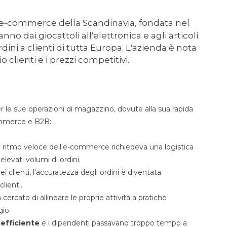
 e-commerce della Scandinavia, fondata nel
 dai giocattoli all'elettronica e agli articoli
dini a clienti di tutta Europa. L'azienda è nota
o clienti e i prezzi competitivi.
 le sue operazioni di magazzino, dovute alla sua rapida
commerce e B2B:
l ritmo veloce dell'e-commerce richiedeva una logistica
elevati volumi di ordini.
dei clienti, l'accuratezza degli ordini è diventata
lienti.
ercato di allineare le proprie attività a pratiche
gio.
efficiente
e i dipendenti passavano troppo tempo a