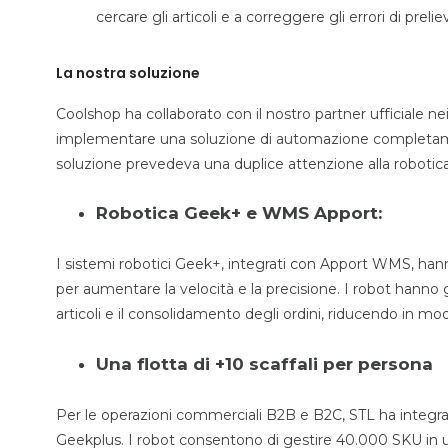
cercare gli articoli e a correggere gli errori di prelie
La nostra soluzione
Coolshop ha collaborato con il nostro partner ufficiale ne
implementare una soluzione di automazione completamen
soluzione prevedeva una duplice attenzione alla robotica
Robotica Geek+ e WMS Apport:
I sistemi robotici Geek+, integrati con Apport WMS, han
per aumentare la velocità e la precisione. I robot hanno g
articoli e il consolidamento degli ordini, riducendo in m
Una flotta di +10 scaffali per persona
Per le operazioni commerciali B2B e B2C, STL ha integr
Geekplus. I robot consentono di gestire 40.000 SKU in