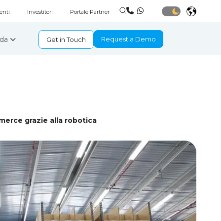
enti
Investitori
Portale Partner
nda
Request a Demo
Get in Touch
erce grazie alla robotica