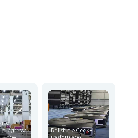
BMW
il progresso
Rollship e Geek+
uzione
trasformano