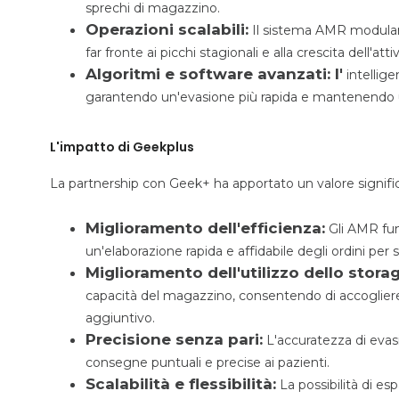
sprechi di magazzino.
Operazioni scalabili:
Il sistema AMR modular
far fronte ai picchi stagionali e alla crescita dell'att
Algoritmi e software avanzati: l'
intellige
garantendo un'evasione più rapida e mantenendo un
L'impatto di Geekplus
La partnership con Geek+ ha apportato un valore significat
Miglioramento dell'efficienza:
Gli AMR fun
un'elaborazione rapida e affidabile degli ordini per 
Miglioramento dell'utilizzo dello storag
capacità del magazzino, consentendo di accoglier
aggiuntivo.
Precisione senza pari:
L'accuratezza di evasi
consegne puntuali e precise ai pazienti.
Scalabilità e flessibilità:
La possibilità di es