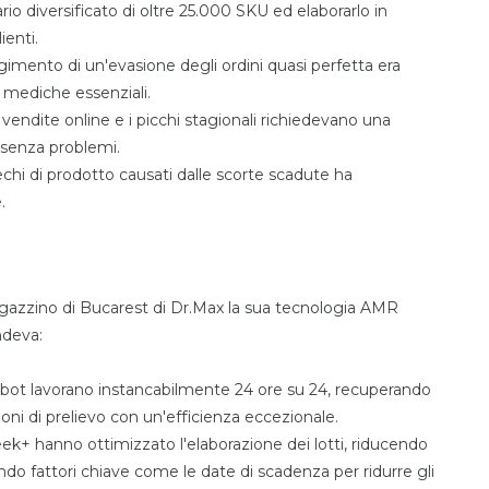
io diversificato di oltre 25.000 SKU ed elaborarlo in
ienti.
gimento di un'evasione degli ordini quasi perfetta era
 mediche essenziali.
 vendite online e i picchi stagionali richiedevano una
i senza problemi.
chi di prodotto causati dalle scorte scadute ha
.
agazzino di Bucarest di Dr.Max la sua tecnologia AMR
ndeva:
bot lavorano instancabilmente 24 ore su 24, recuperando
ioni di prelievo con un'efficienza eccezionale.
k+ hanno ottimizzato l'elaborazione dei lotti, riducendo
ando fattori chiave come le date di scadenza per ridurre gli