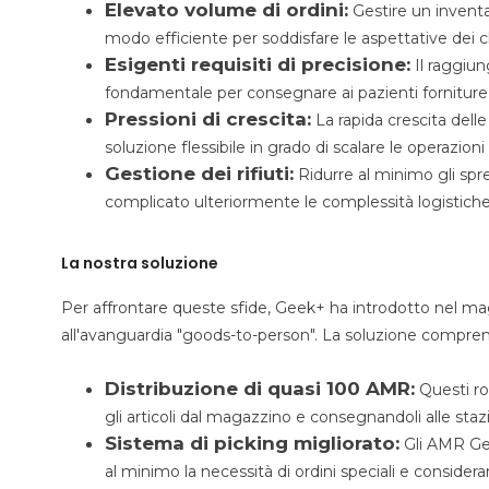
Elevato volume di ordini:
Gestire un inventar
modo efficiente per soddisfare le aspettative dei cl
Esigenti requisiti di precisione:
Il raggiun
fondamentale per consegnare ai pazienti forniture
Pressioni di crescita:
La rapida crescita delle
soluzione flessibile in grado di scalare le operazion
Gestione dei rifiuti:
Ridurre al minimo gli spre
complicato ulteriormente le complessità logistiche
La nostra soluzione
Per affrontare queste sfide, Geek+ ha introdotto nel m
all'avanguardia "goods-to-person". La soluzione compre
Distribuzione di quasi 100 AMR:
Questi ro
gli articoli dal magazzino e consegnandoli alle staz
Sistema di picking migliorato:
Gli AMR Gee
al minimo la necessità di ordini speciali e consider