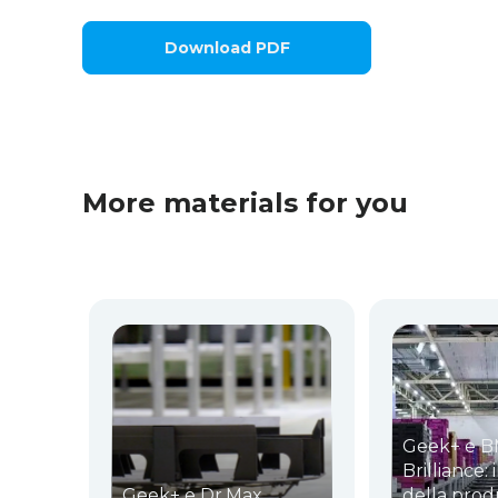
Download PDF
More materials for you
Geek+ e 
Brilliance: 
Geek+ e Dr.Max
della prod