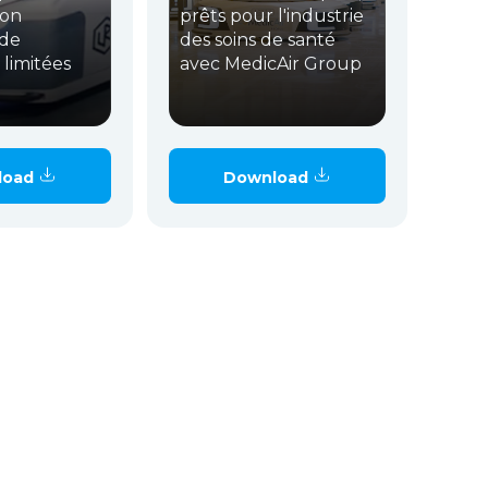
son
prêts pour l'industrie
de
des soins de santé
 limitées
avec MedicAir Group
load
Download