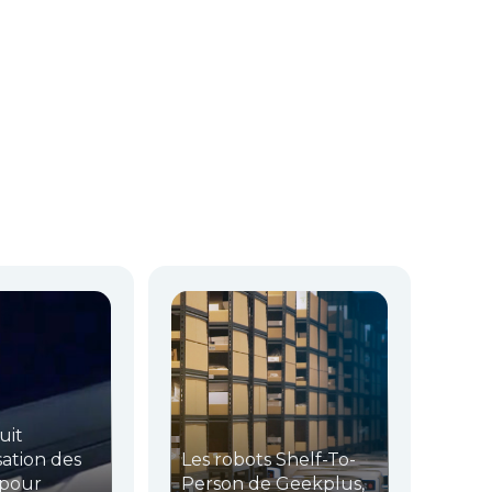
uit
sation des
Les robots Shelf-To-
 pour
Person de Geekplus,