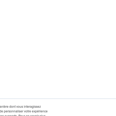
manière dont vous interagissez
 de personnaliser votre expérience
tres supports. Pour en savoir plus