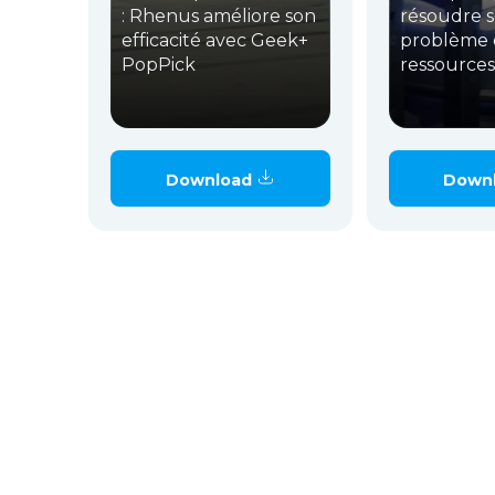
: Rhenus améliore son
résoudre 
efficacité avec Geek+
problème 
PopPick
ressources
Download
Down