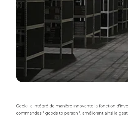
Geek+ a intégré de manière innovante la fonction d'inve
commandes " goods to person ", améliorant ainsi la gest