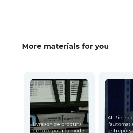
More materials for you
ALP introd
Livraison de produits
l'automati
de luxe pour la mode
entrepôts