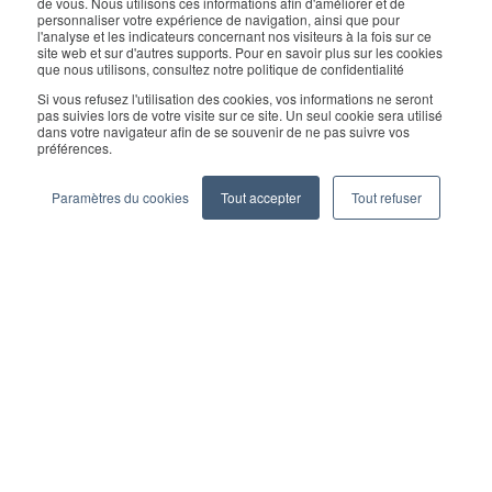
de vous. Nous utilisons ces informations afin d'améliorer et de
For enquiry, contact sales:
sales@geekplus.com
. for
personnaliser votre expérience de navigation, ainsi que pour
l'analyse et les indicateurs concernant nos visiteurs à la fois sur ce
promotions, contact PR:
pr@geekplus.com
site web et sur d'autres supports. Pour en savoir plus sur les cookies
que nous utilisons, consultez notre politique de confidentialité
Copyright © 2026 Geekplus Technology Co., Ltd. All rights
Si vous refusez l'utilisation des cookies, vos informations ne seront
pas suivies lors de votre visite sur ce site. Un seul cookie sera utilisé
reserved.
dans votre navigateur afin de se souvenir de ne pas suivre vos
préférences.
Privacy Policy
Legal
Become a partner
Paramètres du cookies
Tout accepter
Tout refuser