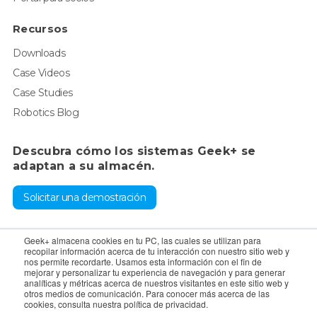
Recursos
Downloads
Case Videos
Case Studies
Robotics Blog
Descubra cómo los sistemas Geek+ se
adaptan a su almacén.
Solicitar una demostración
Para consultas, póngase en contacto con el departamento de
Geek+ almacena cookies en tu PC, las cuales se utilizan para
recopilar información acerca de tu interacción con nuestro sitio web y
ventas:
sales@geekplus.com
. Para promociones, póngase en
nos permite recordarte. Usamos esta información con el fin de
mejorar y personalizar tu experiencia de navegación y para generar
contacto con el departamento de relaciones públicas:
analíticas y métricas acerca de nuestros visitantes en este sitio web y
otros medios de comunicación. Para conocer más acerca de las
pr@geekplus.com
cookies, consulta nuestra política de privacidad.