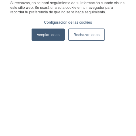
Si rechazas, no se hará seguimiento de tu información cuando visites
Copyright © 2026 Geekplus Technology Co., Ltd. All rights
este sitio web. Se usará una sola cookie en tu navegador para
recordar tu preferencia de que no se te haga seguimiento.
reserved.
Configuración de las cookies
Privacy Policy
Legal
Become a partner
Aceptar todas
Rechazar todas