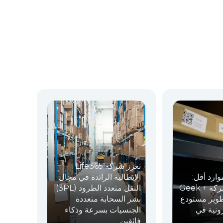
تعزز شركة Life365
بموارد أقل
الإيطالية الرائدة في مجال
كيف قامت شركة Geek +
النقل متعدد الطرود (3PL)
Robotics ير مستودع
نشر السحابة متعددة
رونية في
الجنسيات بسرعة وذكاء
فائقين