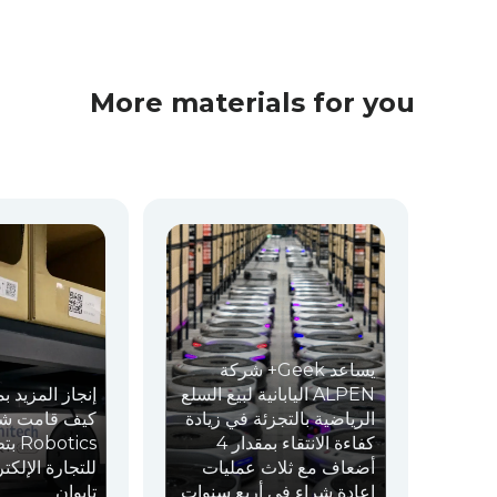
More materials for you
يساعد Geek+ شركة
ALPEN اليابانية لبيع السلع
إنجاز المزيد :
الرياضية بالتجزئة في زيادة
كفاءة الانتقاء بمقدار 4
بتطو
أضعاف مع ثلاث عمليات
للتجارة الإلكت
إعادة شراء في أربع سنوات
تايوان