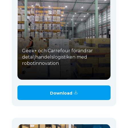
Geek+ och Carrefour förändrar
detaljhandelslogistiken med
robotinnovation
Download