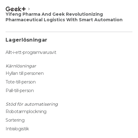
Yifeng Pharma And Geek Revolutionizing
Pharmaceutical Logistics With Smart Automation
Lagerlösningar
Allt-i-ett-programvarusvit
Kärnlösningar
Hyllan till personen
Tote-till-person
Pall-till-person
Stöd för automatisering
Robotarmplockning
Sortering
Intralogistik