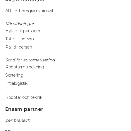
Allt-i-ett-programvarusvit
Kärnlösningar
Hyllan till personen
Tote-till-person
Pall-till-person
Stöd för automatisering
Robotarmplockning
Sortering
Intralogistik
Robotar och teknik
Ensam partner
per bransch