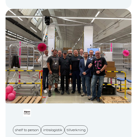
shelf to person
intralogistik
tillverkning