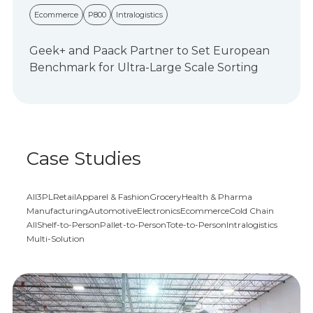
Ecommerce
P800
Intralogistics
Geek+ and Paack Partner to Set European
Benchmark for Ultra-Large Scale Sorting
Case Studies
All
3PL
Retail
Apparel & Fashion
Grocery
Health & Pharma
Manufacturing
Automotive
Electronics
Ecommerce
Cold Chain
All
Shelf-to-Person
Pallet-to-Person
Tote-to-Person
Intralogistics
Multi-Solution