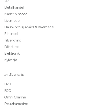
3PL
Detaljhandel
Kläder & mode
Livsmedel
Hälso- och sjukvård & läkemedel
E-handel
Tillverkning
Bilindustri
Elektronik
Kylkedja
av Scenario
B2B
B2C
Omni Channel
Returhantering