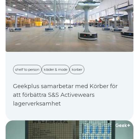
shelf to person
kläder & mode
korber
Geekplus samarbetar med Körber för
att förbättra S&S Activewears
lagerverksamhet