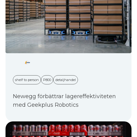
shelf to person
P800
detaljhandel
Newegg förbättrar lagereffektiviteten
med Geekplus Robotics