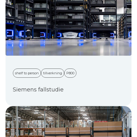
shelf to person
tillverkning
P800
Siemens fallstudie