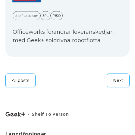
shelf to person
3PL
P800
Officeworks förändrar leveranskedjan
med Geek+ soldrivna robotflotta.
All posts
Next
Shelf To Person
Lagerlösningar