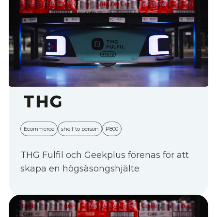
Ecommerce
shelf to person
P800
THG Fulfil och Geekplus förenas för att
skapa en högsäsongshjälte