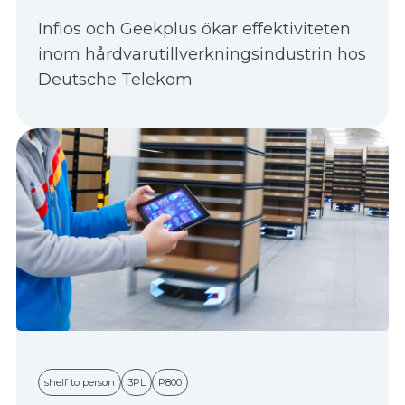
Infios och Geekplus ökar effektiviteten
inom hårdvarutillverkningsindustrin hos
Deutsche Telekom
shelf to person
3PL
P800